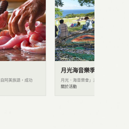
月光海音樂季
麒麟露
月光．海音樂會」主要以自然景觀做為舞台背
臺東成功
關於活動
關於活動