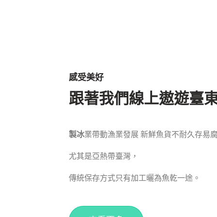
感受美好
跟著我們線上遨遊臺
製冰
業帶動漁業發展 新鮮魚貨不耐久存易
尤其是亞熱帶臺灣，
傳統保存方式只有加工曬為魚乾一途。