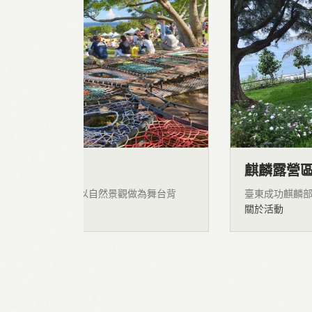
麒麟露營區
為舞台背
臺東成功麒麟部落，面臨寬廣的太平洋，背有
關於活動