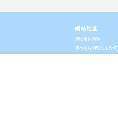
網站地圖
購物常見問題
隱私權及網站使用條款
商家販售商品規範
招商專區
輸入您想要搜尋的內容