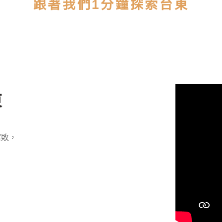
跟著我們1分鐘探索台東
東
腐敗，